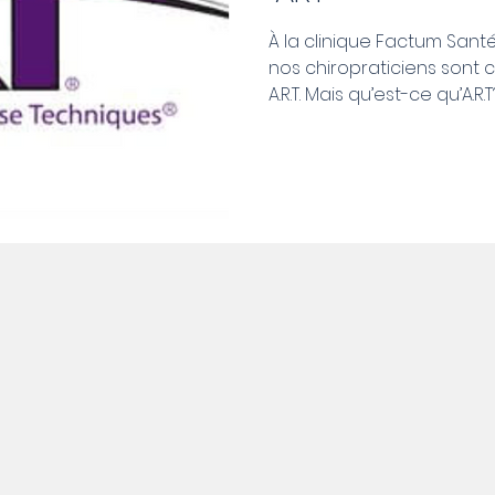
À la clinique Factum Sant
nos chiropraticiens sont c
A.R.T. Mais qu’est-ce qu’A.R.T? 